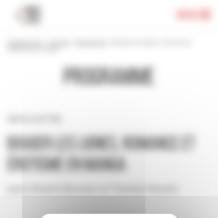
Panneau de gestion des cookies
Menu
Festival 2024
>
Accueil
>
Programme
>
Bouger les lignes, romance et
érotisme en manga
Programme
RENCONTRE
Bouger les lignes, romance et
érotisme en manga
avec Vincent Brunner et Thomas Mourier