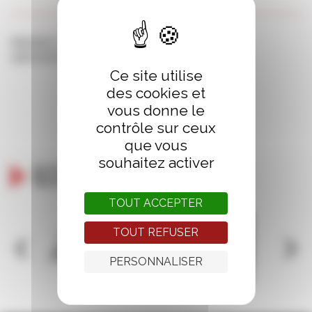
DImanche 27 OCTOBRE – 15h45
Amphithéâtre Maupertuis, Palais du Grand Large
Ce site utilise
des cookies et
vous donne le
contrôle sur ceux
que vous
souhaitez activer
Ils nous soutiennent
TOUT ACCEPTER
TOUT REFUSER
PERSONNALISER