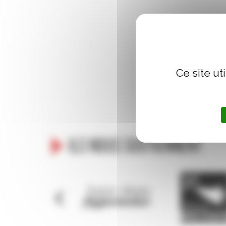
Samedi 26 OCTOBRE – 15
Amphithéâtre Maupertu
Ce site ut
Ils nous soutiennent