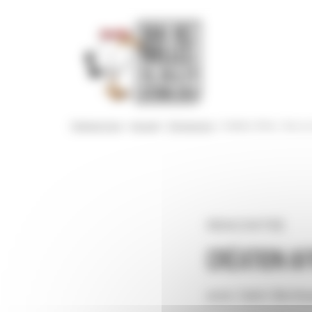
Panneau de gestion des cookies
Festival 2024
>
Accueil
>
Programme
>
Création Africa : focus 
RENCONTRE
Création Af
avec Sabri Benba