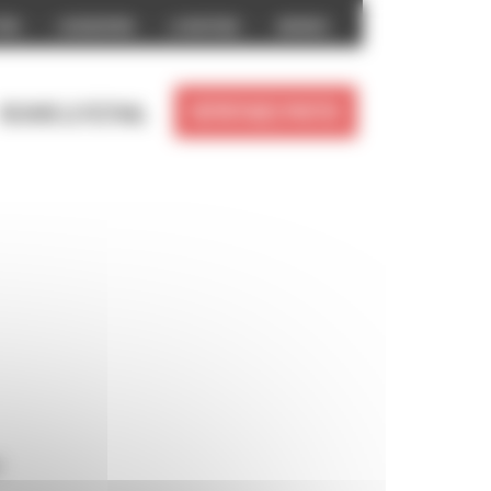
prix
L’association
La boutique
Archives
Reportages photos
Revivre le festival
o