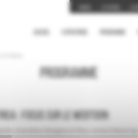
Accueil
Le festival
Les 
Accueil
Expositions
Programme
sur le Webtoon
Programme
rica : focus sur le Webtoon
ssite, Amandine Atangana et Rhys-Jonarol Masseng