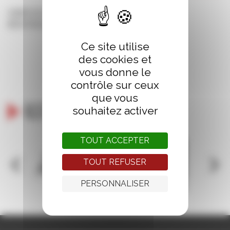
SameDI 26 OCTOBRE – 16h
Médiathèque La Grande Passerelle
Ce site utilise
des cookies et
vous donne le
contrôle sur ceux
que vous
Ils nous soutiennent
souhaitez activer
TOUT ACCEPTER
TOUT REFUSER
PERSONNALISER