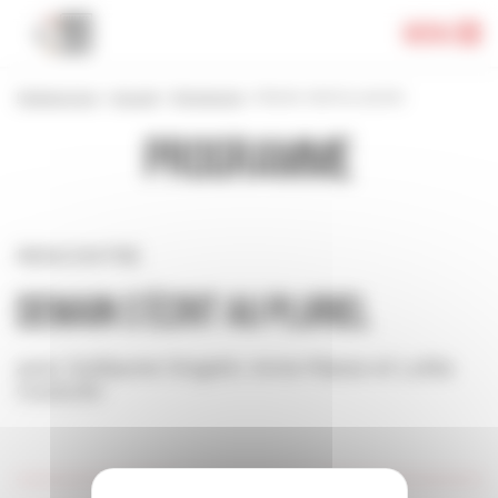
Panneau de gestion des cookies
Menu
Festival 2024
>
Accueil
>
Programme
>
Demain s’écrit au pluriel
Programme
RENCONTRE
Demain s’écrit au pluriel
avec Guillaume Singelin, Anne Masse et Lolita
Couturier