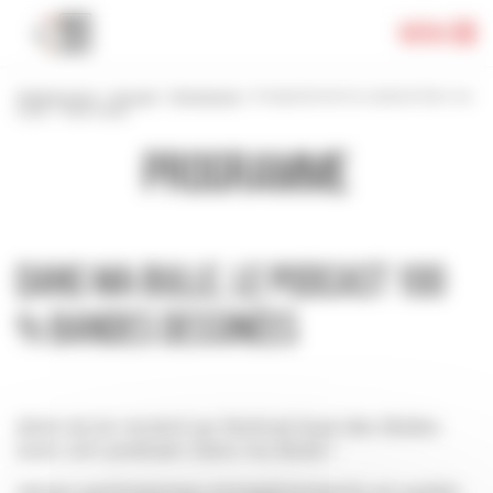
Panneau de gestion des cookies
Menu
Festival 2024
>
Accueil
>
Programme
>
Enregistrement du podcast Dans ma
bulle – Mara Kabar
Programme
Dans ma bulle, le podcast 100
% bandes dessinées
àVoir-àLire revient au festival Quai des Bulles
avec son podcast
Dans ma Bulle
!
Venez participeraux enregistrements en public