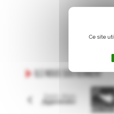
VENDREDI 25 OCTOBRE – 
Amphithéâtre Maupertu
Ce site ut
Ils nous soutiennent