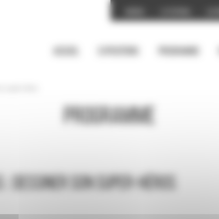
Accueil
Le festival
Les 
Accueil
Expositions
Programme
son super-héros
Programme
 : dessiner son super-héros