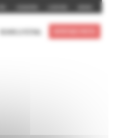
prix
L’association
La boutique
Archives
Reportages photos
Revivre le festival