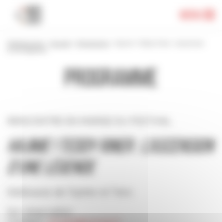
Panneau de gestion des cookies
Menu
Festival 2024
>
Accueil
>
Programme
>
Hajime ! Teddy Riner : l’ascension
d’une légende
Programme
RENCONTRE EN MARGE DU FESTIVAL
Hajime ! Teddy Riner : l’ascension
d’une légende
Dédicaces de Topher et Tiers
Sur réservation
Contact :
stmalo@momie.fr