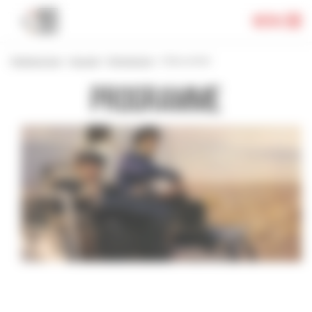
Panneau de gestion des cookies
Menu
Festival 2024
>
Accueil
>
Programme
>
L’Épouvantail
Programme