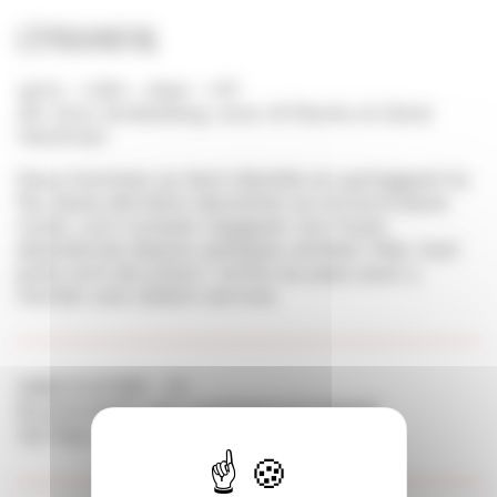
L’épouvantail
1973 – USA – 1h40 – VO
De Jerry Schatzberg, avec Al Pacino et Gene
Hackman
Deux hommes se lient d’amitié en partageant le
feu d’une dernière allumette sur le bord d’une
route. Lion compte regagner son foyer,
abandonné depuis quelques années. Max, tout
juste sorti de prison, rentre au pays pour y
monter une station-service.
Samedi 26 octobre – 11h
Palais du Grand Large, Auditorium Chateaubriand
TouT public – à partir de10 ans