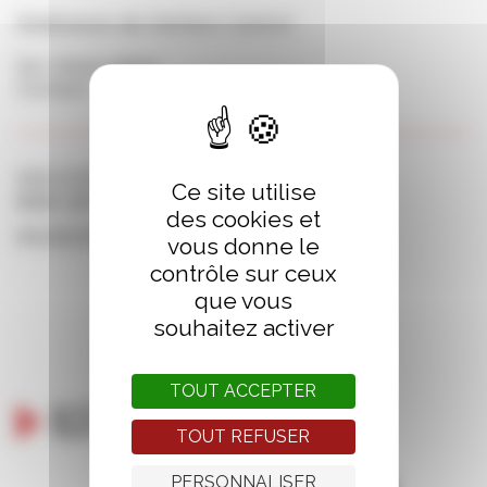
Dédicaces de Stefano Carloni
Sur réservation
Contact :
stmalo@momie.fr
JEUdi 24 OCTOBRE, 11h
Ce site utilise
Momie saint-Malo, 5 rue gouin de beauchesne
des cookies et
Organisation : Librairie Momie Saint-Malo
vous donne le
contrôle sur ceux
que vous
souhaitez activer
TOUT ACCEPTER
Ils nous soutiennent
TOUT REFUSER
PERSONNALISER