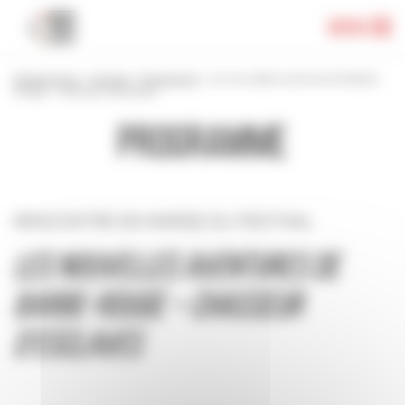
Panneau de gestion des cookies
Menu
Festival 2024
>
Accueil
>
Programme
>
Les nouvelles aventures de Barbe-
Rouge – Chasseur d’esclaves
Programme
RENCONTRE EN MARGE DU FESTIVAL
les nouvelles aventures de
barbe-rouge – chasseur
d’esclaves