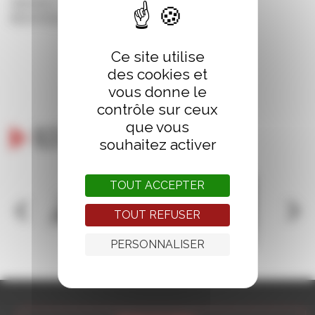
DImanche 27 OCTOBRE – 11h
Médiathèque La Grande Passerelle
Ce site utilise
des cookies et
vous donne le
contrôle sur ceux
que vous
Ils nous soutiennent
souhaitez activer
TOUT ACCEPTER
TOUT REFUSER
PERSONNALISER