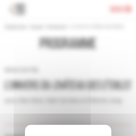
Panneau de gestion des cookies
Menu
Festival 2024
>
Accueil
>
Programme
>
L’univers du Château des étoiles
Programme
RENCONTRE
L’univers du
Château des étoiles
avec Alex Alice, Alain Ayroles et Étienne Jung