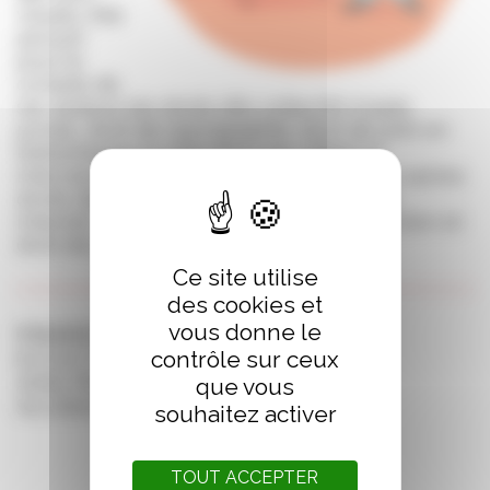
visuels. Elle
perçoit
pour le
compte de
ses auteurs les droits dits collectifs (copie
privée, droit de reprographie, droit de prêt en
bibliothèque et télévision par câble) et
intervient également pour la gestion des autres
droits d’auteur (droits audiovisuels, droits
Internet, droit de suite, droit de reproduction et
droit de présentation publique).
Ce site utilise
des cookies et
vous donne le
Permanence de la SAIF
contrôle sur ceux
DU 25 AU 27 OCTOBRE
Accueil professionnel
que vous
Salle Bouvet, Palais du Grand Large
souhaitez activer
TOUT ACCEPTER