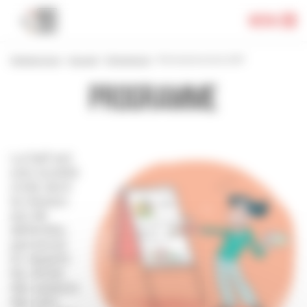
Panneau de gestion des cookies
Menu
Festival 2024
>
Accueil
>
Programme
>
Permanence de la SAIF
Programme
La Saif est
une société
civile dont
la mission
est de
défendre,
percevoir
et répartir
les droits
des auteurs
des arts