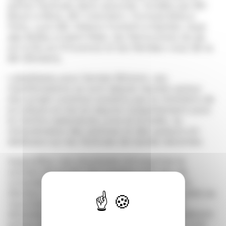
autres festivals d’arts associés, fondée par BD
Boum à Blois, BD Colomiers, Formula Bula à
Paris, Lyon BD, Maison Fumetti à Nantes, Quai
des Bulles à Saint-Malo, les Rencontres du 9e
Art à Aix-en-Provence et les Rendez-vous de la
BD d’Amiens.
Labellisées pour l’année BD2020, ces
manifestations se sont depuis réunies autour
d’un projet commun soutenu par le ministère de
la Culture et mis en œuvre conjointement avec
le Centre national du Livre et la Sofia : la
rémunération des autrices et des auteurs en
dédicace sur les festivals de bande dessinée.
Aujourd’hui, ces structures ont exprimé le
souhait d’inventer leur propre outil afin de
consolider, renforcer et défendre leur rôle
d’acteur économique et créatif indispensable au
rayonnement des territoires, de la bande
dessinée et des arts associés. Elles se fédèrent
autour du même métier, celui de porter la voix