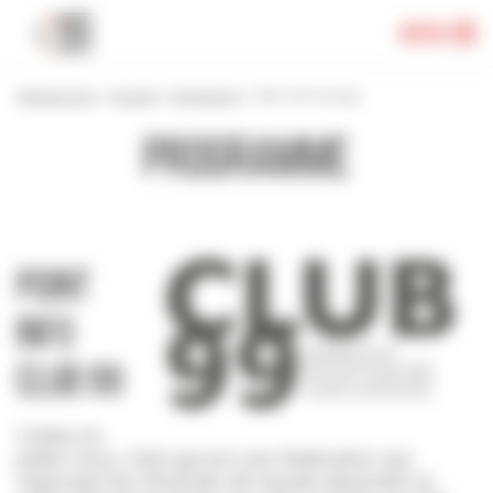
Panneau de gestion des cookies
Menu
Festival 2024
>
Accueil
>
Programme
>
Point info Club 99
Programme
Point
info
Club 99
Créée en
juillet 2023, Club 99 est une fédération qui
regroupe les festivals de bande dessinée et