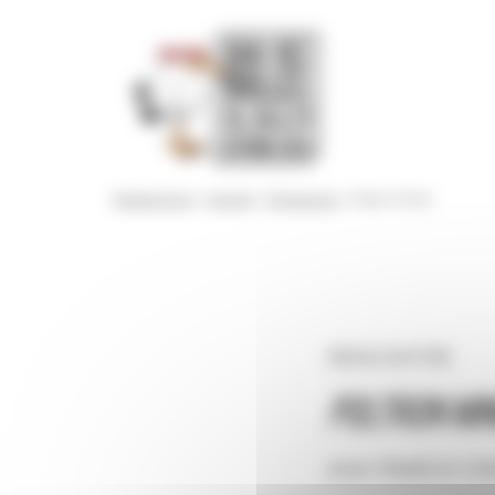
Panneau de gestion des cookies
Festival 2024
>
Accueil
>
Programme
>
Poltron Minet
RENCONTRE
Poltron Mi
avec Madd et Cé