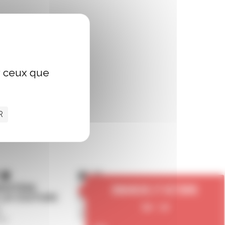
ur ceux que
R
Dimanche 27 octobre
10h - 11h