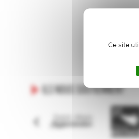
Dimanche 27 OCTOBRE – 
Rotonde Cartier, Palai
Ce site ut
Ils nous soutiennent