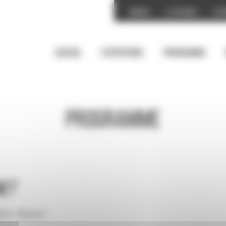
Accueil
Le festival
Les 
Accueil
Expositions
Programme
Programme
net
dric Mayen