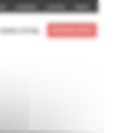
prix
L’association
La boutique
Archives
Reportages photos
Revivre le festival